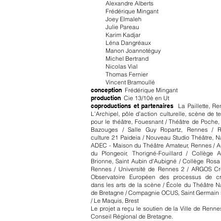
Alexandre Alberts
Frédérique Mingant
Joey Elmaleh
Julie Pareau
Karim Kadjar
Léna Dangréaux
Manon Joannotéguy
Michel Bertrand
Nicolas Vial
Thomas Fernier
Vincent Bramoullé
conception
Frédérique Mingant
production
Cie 13/10è en Ut
coproductions et partenaires
La Paillette, Re
L
’Archipel, pôle d’action culturelle, scène de ter
pour le théâtre, Fouesnant / Théâtre de Poche
Bazouges / Salle Guy Ropartz, Rennes / 
culture 21 Paideia / Nouveau Studio Théâtre, N
ADEC - Maison du Théâtre Amateur, Rennes / A
du Plongeoir, Thorigné-Fouillard / Collège 
Brionne, Saint Aubin d'Aubigné / Collège Rosa
Rennes / Université de Rennes 2 / ARGOS Cre
Observatoire Européen des processus de cr
dans les arts de la scène / École du Théâtre N
de Bretagne / Compagnie OCUS, Saint Germain s
/ Le Maquis, Brest
Le projet a reçu le soutien de la Ville de Renne
Conseil Régional de Bretagne.