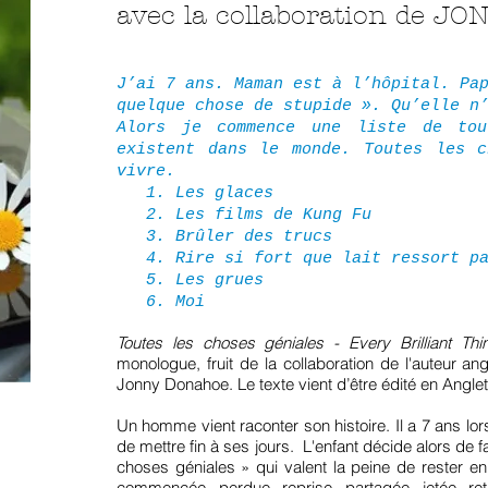
avec la collaboration de 
J’ai 7 ans. Maman est à l’hôpital. Pa
quelque chose de stupide ». Qu’elle n
Alors je commence une liste de tou
existent dans le monde. Toutes les c
vivre.
1. Les glaces
2. Les films de Kung Fu
3. Brûler des trucs
4. Rire si fort que lait ressort pa
5. Les grues
6. Moi
Toutes les choses géniales - Every Brilliant Thi
monologue, fruit de la collaboration de l'auteur 
Jonny Donahoe. Le texte vient d’être édité en Angle
Un homme vient raconter son histoire. Il a 7 ans lo
de mettre fin à ses jours. L'enfant décide alors de fa
choses géniales » qui valent la peine de rester en v
commencée, perdue, reprise, partagée, jetée, re