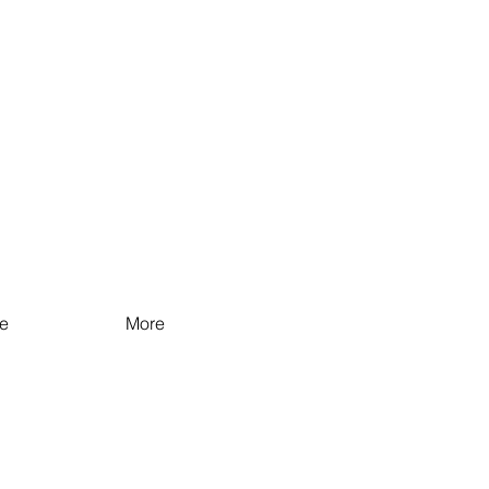
e
More