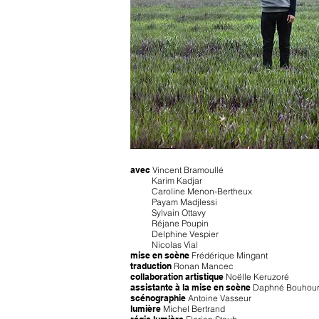
avec
Vincent Bramoullé
Karim Kadjar
Caroline Menon-Bertheux
Payam Madjlessi
Sylvain Ottavy
Réjane Poupin
Delphine Vespier
Nicolas Vial
mise en scène
Frédérique Mingant
traduction
Ronan Mancec
collaboration artistique
Noëlle Keruzoré
assistante à la mise en scène
Daphné Bouhou
scénographie
Antoine Vasseur
lumière
Michel Bertrand