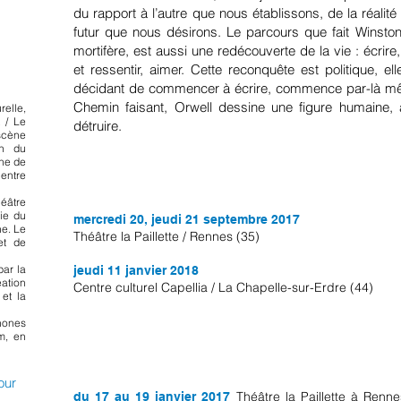
du rapport à l’autre que nous établissons, de la réalit
futur que nous désirons. Le parcours que fait Winsto
mortifère, est aussi une redécouverte de la vie : écrire, 
et ressentir, aimer. Cette reconquête est politique, el
décidant de commencer à écrire, commence par-là mê
Chemin faisant, Orwell dessine une figure humaine, a
elle,
t / Le
détruire.
cène
on du
ène de
Centre
Tournée 2017/2018
éâtre
cie du
mer
credi 20, jeudi 21 septembre 2017
ne. Le
Théâtre la Paillette / Rennes (35)
et de
ar la
jeudi 11 janvier 2018
ation
Centre culturel Capellia / La Chapelle-sur-Erdre (44)
et la
phones
m
, en
Tournée 2016/2017
our
Théâtre la Paillette à Renn
du 17 au 19 janvier 2017