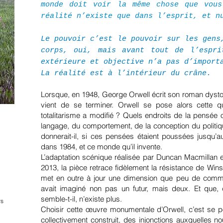
monde doit voir la même chose que vous
réalité n’existe que dans l’esprit, et n
Le pouvoir c’est le pouvoir sur les gens
corps, oui, mais avant tout de l’espri
extérieure et objective n’a pas d’import
La réalité est à l’intérieur du crâne.
Lorsque, en 1948, George Orwell écrit son roman dyst
vient de se terminer. Orwell se pose alors cette qu
totalitarisme a modifié ? Quels endroits de la pensée 
langage, du comportement, de la conception du politiq
donnerait-il, si ces pensées étaient poussées jusqu’a
dans 1984, et ce monde qu’il invente.
L’adaptation scénique réalisée par Duncan Macmillan et
2013, la pièce retrace fidèlement la résistance de Wins
met en outre à jour une dimension que peu de comment
avait imaginé non pas un futur, mais deux. Et que,
semble-t-il, n’existe plus.
rs
Choisir cette œuvre monumentale d’Orwell, c’est se 
collectivement construit, des injonctions auxquelles