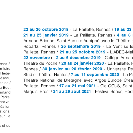
- La Paillette, Rennes /
22 au 26 octobre 2018
19 au 23
- La Paillette, Rennes /
21 au 25 janvier 2019
4 au 8
Armand Brionne, Saint Aubin d'Aubigné avec le Théâtre
Ropartz, Rennes /
- Le Vent se lè
26 septembre 2019
Paillette, Rennes /
- L'ADEC-Mai
21 au 25 octobre 2019
et
- Collège Armand
22 novembre
2 au 6 décembre 2019
Théâtre de Poche /
- La Paillette,
20 au 24 janvier 2020
nnes /
ritoire
Rennes /
- Université R
30 janvier au 20 février 2020
, Hédé-
Studio Théâtre, Nantes /
- La Pa
7 au 11 septembre 2020
Réseau
Théâtre National de Bretagne avec Argos Europe Crea
antes /
Paillette, Rennes /
- Cie OCUS, Saint 
17 au 21 mai 2021
u Bout
Maquis, Brest /
- Festival Bonus, Hé
24 au 29 août 2021
Armand
 Parks,
ative,
éation
ational
ur Ille
s et du