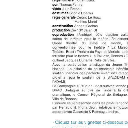
régie lumière
Florian Staub
son
Thomas Fernier
vidéo
Julie Pareau
costumes
Sophie Hoarau
régie générale
Cédric Le Roux
Mathieu Morel
construction
Vincent Gadras
production
Cie 13/10è en Ut
coproduction
l’Archipel, pôle d’action cultur
scène de territoire pour le théâtre, Fouesnan
Canal théâtre du Pays de Redon, s
conventionnée pour le théâtre / La Mais
Théâtre, Brest / Théâtre du Pays de Morlaix, sc
territoire pour le théâtre / La Paillette, Rennes / 
culturel Jacques Duhamel, Ville de Vitré.
Avec la participation artistique du Jeune Th
National. La diffusion de ce spectacle bénéfi
soutien financier de Spectacle vivant en Bretag
projet a reçu le soutien de la SPEDIDAM 
l'ADAMI.
La Compagnie 13/10è en ut est subventionnée p
DRAC Bretagne au titre de l’aide à la cré
dramatique, le Conseil Régional de Bretagne 
Ville de Rennes.
L’oeuvre est représentée dans les pays franco
par Renauld & Richardson,
info@paris-mcr.co
accord avec Casarotto & Ramsey, Londres.
› Cliquez sur les vignettes ci-dessous p