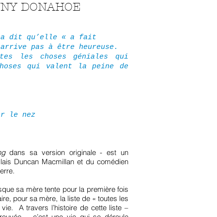
JONNY DONAHOE
pa dit qu’elle « a fait
’arrive pas à être heureuse.
tes les choses géniales qui
hoses qui valent la peine de
r le nez
ng
dans sa version originale - est un
anglais Duncan Macmillan et du comédien
terre.
rsque sa mère tente pour la première fois
ire, pour sa mère, la liste de « toutes les
ie. A travers l’histoire de cette liste –
trouvée – c’est une vie qui se déroule